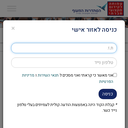
×
כניסה לאזור אישי
דף הבית
>
לעובדות ויצ"ו באהבה
לעובדות ויצ"ו באהבה
אני מאשר כי קראתי ואני מסכים ל
תנאי השירות
ו
מדיניות
ניתן להירשם במעונות היום / רחל מירון 03-6923876.
הפרטיות
מקוות לראותכן!
כניסה
*
קבלת הקוד הינה באמצעות הודעה קולית לעמיתים בעלי טלפון
נייד כשר.