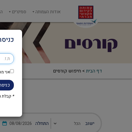
אודות העמותה
סמינרים
הש
כניסה
דף הבית
>
חיפוש קורסים
אני מא
כניסה
*
קבלת הק
ישוב
התחלה