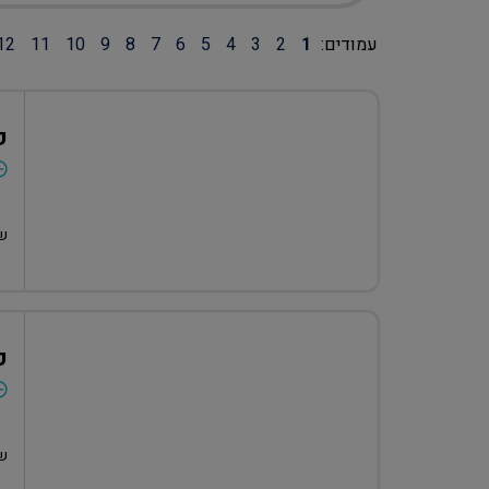
עמודים:
1
2
3
4
5
6
7
8
9
10
11
12
ק
שע
ק
שע