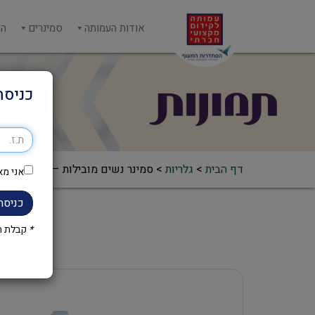
אודות העמותה
סמינרים
הש
כניסה
דף הבית
>
גלריות
>
סמינר נשים מובילות – פריז 2025
אני מא
כניסה
*
קבלת הק