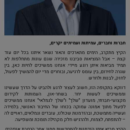
חברות וחברים, עמיתות ועמיתים יקרים,
הקיץ מתקרב, הימים מתארכים והאור נשאר איתנו בכל יום עוד
קצת – אבל המציאות סביבנו מזכירה שגם עונות מתחלפות לא
תמיד מביאות איתן רוגע מיידי. אנחנו ממשיכים לחיות כאן, בין
שגרה לחירום, בין עומס לרגיעה, ובוחרים מדי יום להמשיך לפעול,
לחזק, לבנות ולחדש.
דווקא בתקופה הזו, חשוב לעצור לרגע ולהביט על הדרך שעשינו
וממשיכים לעשות יחד. בשחר-און, העמותות לקידום
מקצועי-חברתי, מועדון "שלך" ו"שלך לגמלאי" אנחנו ממשיכים
לפעול מתוך אמונה עמוקה בכוחו של החיבור האנושי, בלמידה
ועשייה מתמשכת, ובהזדמנות שכולנו, עובדים וגמלאים, ראויים לה
– להתפתח, לצמוח, ולהרגיש חלק מקהילה תומכת ומשפיעה.
הקיץ מביא איתו הזדמנות להתחדשות מסוג אחר: הרחבת אופקים,