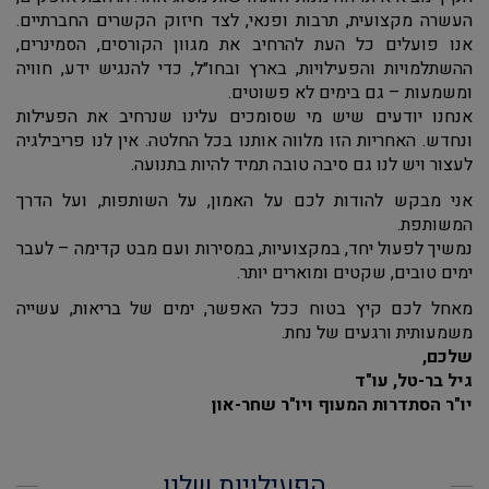
העשרה מקצועית, תרבות ופנאי, לצד חיזוק הקשרים החברתיים.
אנו פועלים כל העת להרחיב את מגוון הקורסים, הסמינרים,
ההשתלמויות והפעילויות, בארץ ובחו״ל, כדי להנגיש ידע, חוויה
ומשמעות – גם בימים לא פשוטים.
אנחנו יודעים שיש מי שסומכים עלינו שנרחיב את הפעילות
ונחדש. האחריות הזו מלווה אותנו בכל החלטה. אין לנו פריבילגיה
לעצור ויש לנו גם סיבה טובה תמיד להיות בתנועה.
אני מבקש להודות לכם על האמון, על השותפות, ועל הדרך
המשותפת.
נמשיך לפעול יחד, במקצועיות, במסירות ועם מבט קדימה – לעבר
ימים טובים, שקטים ומוארים יותר.
מאחל לכם קיץ בטוח ככל האפשר, ימים של בריאות, עשייה
משמעותית ורגעים של נחת.
שלכם,
גיל בר-טל, עו"ד
יו"ר הסתדרות המעוף ויו"ר שחר-און
הפעילויות שלנו