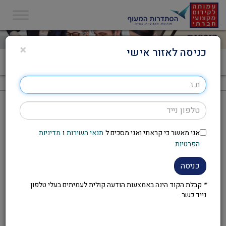
×
כניסה לאזור אישי
דף הבית
>
חיפוש קורסים
חיפוש קורסים
עריכת חיפוש
אני מאשר כי קראתי ואני מסכים ל
תנאי השירות
ו
מדיניות
עמודים:
הפרטיות
כניסה
לא נמצאו תוצאות לחיפוש המבוקש
*
קבלת הקוד הינה באמצעות הודעה קולית לעמיתים בעלי טלפון
נייד כשר.
עמודים: