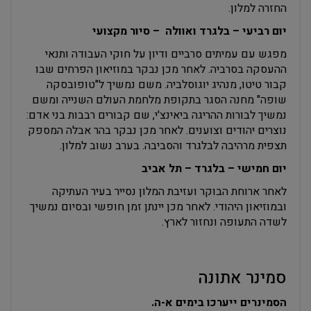
החזרה למלון.
יום רביעי – בלגרד ואוולה – סיור מקצועי
מפגש עם עמיתים סרביים ודיון על חוקי העבודה ותנאי
ההעסקה בסרביה. לאחר מכן נבקר במוזיאון הפרחים שבו
קבור טיטו, מנהיג יוגוסלביה. משם נמשיך ל"טופובסקה
שופה" מחנה הסגר בתקופת מלחמת העולם השנייה ומשם
נמשיך לבורות ההריגה ביאינצ'י, שם קבורים רבבות בני אדם:
נוצרים יהודים וצוענים. לאחר מכן נבקר בהר אבלה המספק
תצפית מרהיבה לבלגרד והסביבה. בערב נשוב למלון.
יום חמישי – בלגרד – תל אביב
לאחר ארוחת הבוקר ועזיבת המלון נסייר בעיר העתיקה
ובמוזיאון היהודי. לאחר מכן יינתן זמן חופשי ובסיום נמשיך
לשדה התעופה ונחזור לארץ.
סמינר אתונה
הסמינרים ייערכו בימים א-ה.