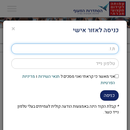
×
כניסה לאזור אישי
דף הבית
>
Uncategorized
>
סמינרים מקצועיים: חו"ל 2019
סמינרים מקצועיים: חו"ל 2019
אני מאשר כי קראתי ואני מסכים ל
תנאי השירות
ו
מדיניות
במהלך שנת 2019 העמותה לקידום מקצועי וחברתי תערוך
הפרטיות
סמינרים מקצועיים באתונה ובבלגרד. בהמשך העמוד תוכלו
למצוא את תכניות הסמינר.
כניסה
*
קבלת הקוד הינה באמצעות הודעה קולית לעמיתים בעלי טלפון
נייד כשר.