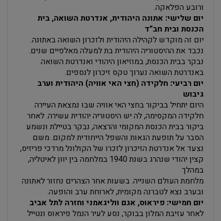
ורובע הפלאקה.
יום שלישי: אתונה היהודית, אנדרטת השואה, בית
הכנסת ובית חב”ד
יום זה מוקדש לקהילה היהודית ולזכרון השואה באתונה.
נכבד את ההיסטוריה היהודית בת למעלה מאלפיים שנים.
נבקר בבית הכנסת, במוזיאון היהודי ואנדרטת השואה.
באנדרטת השואה נערוך טקס זיכרון לנספים.
יום רביעי: חלקידה (חצי האי אוויה) היהודית וערב
גיבוש
היום יתחיל בביקור בחצי האי אוויה שבו נמצאת העיירה
חלקידה המקסימה, לה יש היסטוריה יהודית עשירה. לאחר
ביקור בבית הכנסת המקומי והרצאה, נבקר בטיילת ונשמע
הסבר על תופעת הגאות והשפל הייחודית למקום. משם
נצעד אל אנדרטת הזיכרון לזכרו של הקולונל מרדכי פריזיס,
קצין יהודי שנהרג בשנת 1940 במלחמה בין יוון לאיטליה,
במהלך
מלחמת העולם השנייה. בשעות אחר הצהרים נחזור לאתונה
ובערב נצא לטברנה מקומית, לארוחת ערב והופעה.
יום חמישי: פיראוס, אגם ווליגאמני וחזרה לתל אביב
לאחר עזיבת המלון בבוקר, נסע לעיר הנמל פיראוס ונטייל