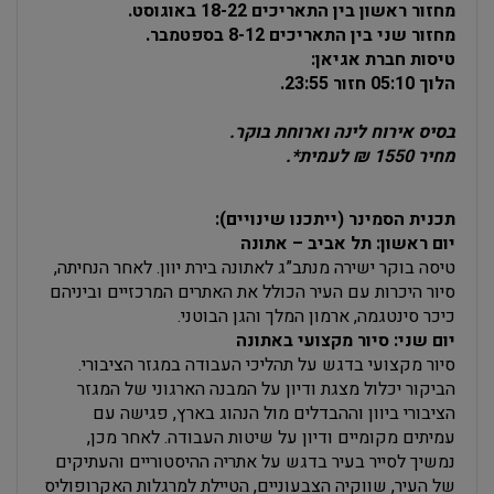
מחזור ראשון בין התאריכים 18-22 באוגוסט.
מחזור שני בין התאריכים 8-12 בספטמבר.
טיסות חברת אגיאן:
הלוך 05:10
חזור 23:55.
בסיס אירוח לינה וארוחת בוקר.
מחיר 1550 ₪ לעמית*.
תכנית הסמינר (ייתכנו שינויים):
יום ראשון: תל אביב – אתונה
טיסה בוקר ישירה מנתב”ג לאתונה בירת יוון. לאחר הנחיתה,
סיור היכרות עם העיר הכולל את האתרים המרכזיים וביניהם
כיכר סינטגמה, ארמון המלך והגן הבוטני.
יום שני: סיור מקצועי באתונה
סיור מקצועי בדגש על תהליכי העבודה במגזר הציבורי.
הביקור יכלול מצגת ודיון על המבנה הארגוני של המגזר
הציבורי ביוון וההבדלים מול הנהוג בארץ, פגישה עם
עמיתים מקומיים ודיון על שיטות העבודה. לאחר מכן,
נמשיך לסייר בעיר בדגש על אתריה ההיסטוריים והעתיקים
של העיר, שווקיה הצבעוניים, הטיילת למרגלות האקרופוליס