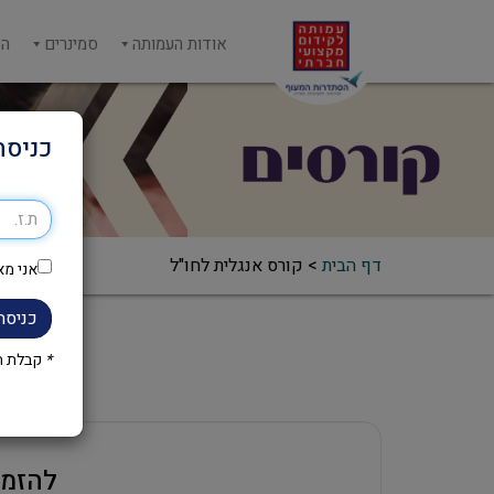
אודות העמותה
סמינרים
הש
כניסה
דף הבית
>
קורס אנגלית לחו"ל
אני מא
כניסה
*
קבלת הק
להזמנ