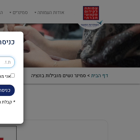
אודות העמותה
סמינרים
הש
כניסה
דף הבית
>
סמינר נשים מובילות בונציה
אני מא
כניסה
*
קבלת הק