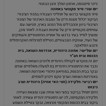
כיכר סינטגמה, ארמון המלך והגן הבוטני.
יום שני: סיור מקצועי באתונה
סיור מקצועי בדגש על תהליכי העבודה במגזר הציבורי.
הביקור יכלול מצגת ודיון על המבנה הארגוני של המגזר
הציבורי ביוון וההבדלים מול הנהוג בארץ, פגישה עם
עמיתים מקומיים ודיון על שיטות העבודה. לאחר מכן,
נמשיך לסייר בעיר בדגש על אתריה ההיסטוריים והעתיקים
של העיר, שווקיה הצבעוניים, הטיילת למרגלות האקרופוליס
ורובע הפלאקה.
יום שלישי: אתונה היהודית, אנדרטת השואה, בית
הכנסת ובית חב"ד
יום זה מוקדש לקהילה היהודית ולזכרון השואה באתונה.
נכבד את ההיסטוריה היהודית בת למעלה מאלפיים שנים.
נבקר בבית הכנסת, במוזיאון היהודי ואנדרטת השואה.
באנדרטת השואה נערוך טקס זיכרון לנספים.
יום רביעי: חלקידה (חצי האי אוויה) היהודית וערב
גיבוש
היום יתחיל בביקור בחצי האי אוויה שבו נמצאת העיירה
חלקידה המקסימה, לה יש היסטוריה יהודית עשירה. לאחר
ביקור בבית הכנסת המקומי והרצאה, נבקר בטיילת ונשמע