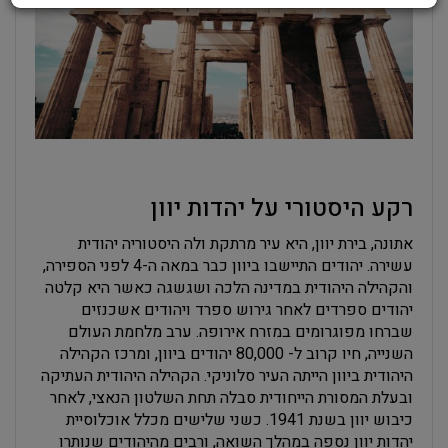
רקע היסטורי על יהדות יוון
אתונה, בירת יוון, היא עיר מרתקת ולה היסטוריה יהודית
עשירה. יהודים התיישבו ביוון כבר במאה ה-4 לפני הספירה,
והקהילה היהודית במדינה הלכה ושגשגה כאשר היא קלטה
יהודים ספרדים לאחר גירוש ספרד ויהודים אשכנזים
שברחו מפוגרומים במזרח אירופה. ערב מלחמת העולם
השנייה, חיו קרוב ל- 80,000 יהודים ביוון, ומרכז הקהילה
היהודית ביוון הייתה העיר סלוניקי. הקהילה היהודית העתיקה
ובעלת המסורת הייחודית סבלה תחת השלטון הנאצי, לאחר
כיבוש יוון בשנת 1941. כשני שלישים מכלל אוכלוסיית
יהדות יוון נספה במהלך השואה, ורבים מהיהודים שנותרו