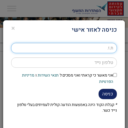
×
כניסה לאזור אישי
דף הבית
>
יום עיון – אורח חיים בריא
יום עיון – אורח חיים בריא
אני מאשר כי קראתי ואני מסכים ל
תנאי השירות
ו
מדיניות
להזמנת יום העיון מלאו את הטופס ושלחו אותו ל-
yi@s-
הפרטיות
.
on.co.il
לצפייה והורדת טופס הזמנת יום עיון
– לחצו על הקישור.
כניסה
*
קבלת הקוד הינה באמצעות הודעה קולית לעמיתים בעלי טלפון
להזמנת יום העיון יש לפנות לועד
נייד כשר.
העובדים במקום העבודה