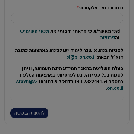
כתובת דואר אלקטרוני
*
אני מאשר/ת כי קראתי והבנתי את
תנאי השימוש
וה
פרטיות
לפניות בנושא שכר לימוד יש לפנות באמצעות כתובת
דוא"ל הבאה:
sl@s-on.co.il
.
בעלת השליטה במאגר המידע הינה העמותה, וניתן
לפנות בכל עניין הנוגע לפרטיותי באמצעות הטלפון
במספר 0732244154 או בדוא"ל שכתובתו
stavh@s-
.
on.co.il