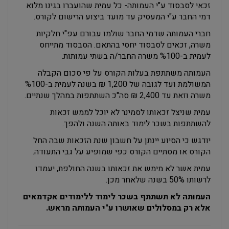
זכאי לסבסוד ע"י העמותה- כל עמית שהועברו בגינו מלוא
דמי החבר ע"י המעסיק עד מועד ביצוע הרישום לקורס.
חברי העמותה שדמי החבר שולמו עבורם עפ"י חלקיות
משרה, זכאים לסבסוד יחסי בהתאם. הסבסוד מתייחס
לעמית ב-%100 משרה החבר/ה בשתי עמותות.
העמותה משתתפת בעלות הקורס על פי סכום הקבלה
המשולמת ועד לגובה של 1,200 ₪ בשנה לעמית ב-%100
משרה וזאת עד 2,400 ₪ סה"כ השתתפות במהלך שנתיים.
עמית שניצל זכאותו לסמינר לא יוכל לממש זכאות
להשתתפות בשכר לימוד באותה השנה ולהפך.
יודגש כי הסיוע יינתן על חשבון שנת הזכאות שבה החל
הקורס או מסתיים הקורס כפי שמופיע על גבי התעודה.
עמית אשר לא מימש את זכאותו בשנה החולפת, יעמדו
לרשותו 50% בשנה שלאחר מכן.
העמותה לא תשתתף בשכר לימוד ללימודים אקדמאים
אלא רק במסלולים שאושרו ע"י העמותה מראש.