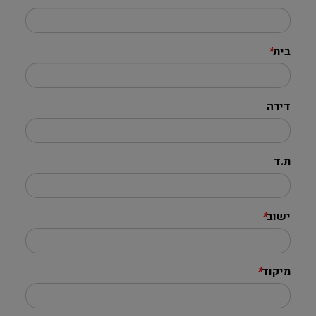
בית
*
דירה
ת.ד
ישוב
*
מיקוד
*