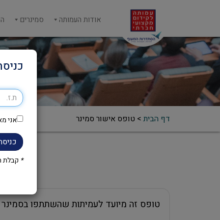
אודות העמותה
סמינרים
הש
כניסה
דף הבית
>
טופס אישור סמינר
אני מא
כניסה
*
קבלת הק
טופס זה מיועד לעמיתות שהשתתפו בסמינר עוצמה נשית באילת 2019. אישור זה תקף במקומות