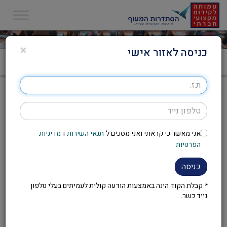
×
כניסה לאזור אישי
דף הבית
>
השקעות לעצלנים
השקעות לעצלנים
אני מאשר כי קראתי ואני מסכים ל
תנאי השירות
ו
מדיניות
להזמנת יום העיון מלאו את הטופס ושלחו אותו ל-
yi@s-
הפרטיות
.
on.co.il
לצפייה והורדת טופס הזמנת יום עיון
– לחצו על הקישור.
כניסה
*
קבלת הקוד הינה באמצעות הודעה קולית לעמיתים בעלי טלפון
נייד כשר.