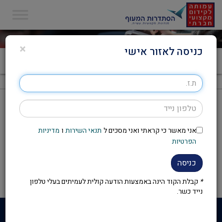
×
כניסה לאזור אישי
דף הבית
>
הצטרפות ל ZOOM WEBINER
הצטרפות ל ZOOM WEBINER
עמוד זה זמין לצפייה עבור משתמשים
אני מאשר כי קראתי ואני מסכים ל
תנאי השירות
ו
מדיניות
הפרטיות
מחוברים בלבד
כניסה
התחבר
*
קבלת הקוד הינה באמצעות הודעה קולית לעמיתים בעלי טלפון
נייד כשר.
העמותה לקידום מקצועי חברתי – שחר און