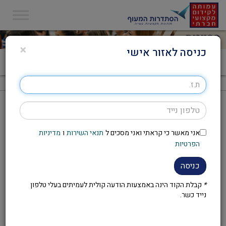
×
כניסה לאזור אישי
דף הבית
>
חיפוש סמינרים
חיפוש סמינרים
עריכת חיפוש
אני מאשר כי קראתי ואני מסכים ל
תנאי השירות
ו
מדיניות
עמודים:
הפרטיות
כניסה
לא נמצאו תוצאות לחיפוש המבוקש
*
קבלת הקוד הינה באמצעות הודעה קולית לעמיתים בעלי טלפון
נייד כשר.
עמודים: