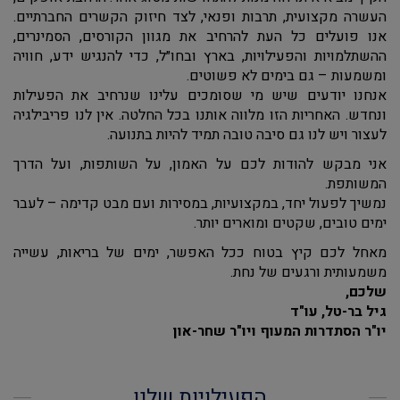
העשרה מקצועית, תרבות ופנאי, לצד חיזוק הקשרים החברתיים.
אנו פועלים כל העת להרחיב את מגוון הקורסים, הסמינרים,
ההשתלמויות והפעילויות, בארץ ובחו״ל, כדי להנגיש ידע, חוויה
ומשמעות – גם בימים לא פשוטים.
אנחנו יודעים שיש מי שסומכים עלינו שנרחיב את הפעילות
ונחדש. האחריות הזו מלווה אותנו בכל החלטה. אין לנו פריבילגיה
לעצור ויש לנו גם סיבה טובה תמיד להיות בתנועה.
אני מבקש להודות לכם על האמון, על השותפות, ועל הדרך
המשותפת.
נמשיך לפעול יחד, במקצועיות, במסירות ועם מבט קדימה – לעבר
ימים טובים, שקטים ומוארים יותר.
מאחל לכם קיץ בטוח ככל האפשר, ימים של בריאות, עשייה
משמעותית ורגעים של נחת.
שלכם,
גיל בר-טל, עו"ד
יו"ר הסתדרות המעוף ויו"ר שחר-און
הפעילויות שלנו