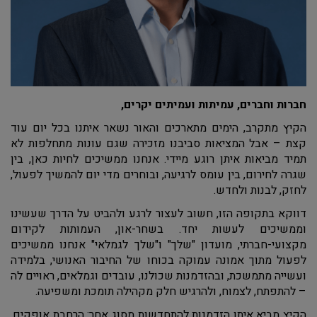
חברות וחברים, עמיתות ועמיתים יקרים,
הקיץ מתקרב, הימים מתארכים והאור נשאר איתנו בכל יום עוד
קצת – אבל המציאות סביבנו מזכירה שגם עונות מתחלפות לא
תמיד מביאות איתן רוגע מיידי. אנחנו ממשיכים לחיות כאן, בין
שגרה לחירום, בין עומס לרגיעה, ובוחרים מדי יום להמשיך לפעול,
לחזק, לבנות ולחדש.
דווקא בתקופה הזו, חשוב לעצור לרגע ולהביט על הדרך שעשינו
וממשיכים לעשות יחד. בשחר-און, העמותות לקידום
מקצועי-חברתי, מועדון "שלך" ו"שלך לגמלאי" אנחנו ממשיכים
לפעול מתוך אמונה עמוקה בכוחו של החיבור האנושי, בלמידה
ועשייה מתמשכת, ובהזדמנות שכולנו, עובדים וגמלאים, ראויים לה
– להתפתח, לצמוח, ולהרגיש חלק מקהילה תומכת ומשפיעה.
הקיץ מביא איתו הזדמנות להתחדשות מסוג אחר: הרחבת אופקים,