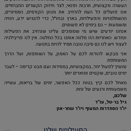
העשרה מקצועית, תרבות ופנאי, לצד חיזוק הקשרים החברתיים.
אנו פועלים כל העת להרחיב את מגוון הקורסים, הסמינרים,
ההשתלמויות והפעילויות, בארץ ובחו״ל, כדי להנגיש ידע, חוויה
ומשמעות – גם בימים לא פשוטים.
אנחנו יודעים שיש מי שסומכים עלינו שנרחיב את הפעילות
ונחדש. האחריות הזו מלווה אותנו בכל החלטה. אין לנו פריבילגיה
לעצור ויש לנו גם סיבה טובה תמיד להיות בתנועה.
אני מבקש להודות לכם על האמון, על השותפות, ועל הדרך
המשותפת.
נמשיך לפעול יחד, במקצועיות, במסירות ועם מבט קדימה – לעבר
ימים טובים, שקטים ומוארים יותר.
מאחל לכם קיץ בטוח ככל האפשר, ימים של בריאות, עשייה
משמעותית ורגעים של נחת.
שלכם,
גיל בר-טל, עו"ד
יו"ר הסתדרות המעוף ויו"ר שחר-און
הפעילויות שלנו