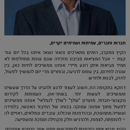
חברות וחברים, עמיתות ועמיתים יקרים,
הקיץ מתקרב, הימים מתארכים והאור נשאר איתנו בכל יום עוד
קצת – אבל המציאות סביבנו מזכירה שגם עונות מתחלפות לא
תמיד מביאות איתן רוגע מיידי. אנחנו ממשיכים לחיות כאן, בין
שגרה לחירום, בין עומס לרגיעה, ובוחרים מדי יום להמשיך לפעול,
לחזק, לבנות ולחדש.
דווקא בתקופה הזו, חשוב לעצור לרגע ולהביט על הדרך שעשינו
וממשיכים לעשות יחד. בשחר-און, העמותות לקידום
מקצועי-חברתי, מועדון "שלך" ו"שלך לגמלאי" אנחנו ממשיכים
לפעול מתוך אמונה עמוקה בכוחו של החיבור האנושי, בלמידה
ועשייה מתמשכת, ובהזדמנות שכולנו, עובדים וגמלאים, ראויים לה
– להתפתח, לצמוח, ולהרגיש חלק מקהילה תומכת ומשפיעה.
הקיץ מביא איתו הזדמנות להתחדשות מסוג אחר: הרחבת אופקים,