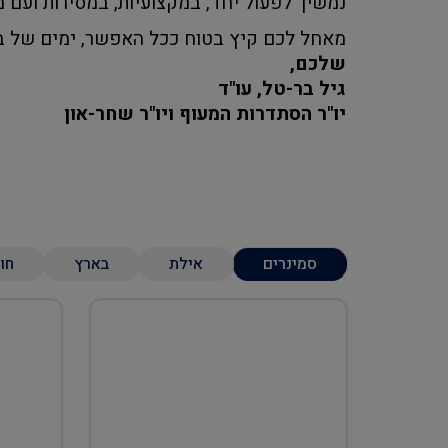
נמשיך לפעול יחד, במקצועיות, במסירות ועם מ
מאחל לכם קיץ בטוח ככל האפשר, ימים של בר
שלכם,
גיל בר-טל, עו"ד
יו"ר הסתדרות המעוף ויו"ר שחר-און
סמינרים
אילת
בארץ
חו