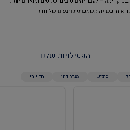
בט קדימה – לעבר ימים טובים, שקטים ומוארים יותר.
יאות, עשייה משמעותית ורגעים של נחת.
הפעילויות שלנו
"ל
סופ"ש
מגזר דתי
חד יומי