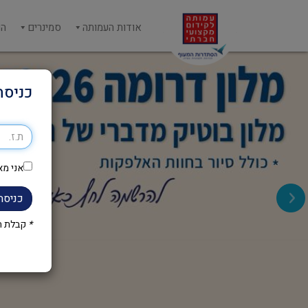
אודות העמותה
סמינרים
הש
כניסה
אני מא
כניסה
*
קבלת הק