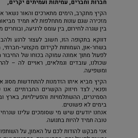
חברות וחברים, עמיתות ועמיתים יקרים,
הקיץ מתקרב, הימים מתארכים והאור נשאר אית
מזכירה שגם עונות מתחלפות לא תמיד מביאות א
בין שגרה לחירום, בין עומס לרגיעה, ובוחרים 
דווקא בתקופה הזו, חשוב לעצור לרגע ולהב
בשחר-און, העמותות לקידום מקצועי-חברתי, מ
לפעול מתוך אמונה עמוקה בכוחו של החיבור 
שכולנו, עובדים וגמלאים, ראויים לה – לה
ומשפיעה.
הקיץ מביא איתו הזדמנות להתחדשות מסוג א
ופנאי, לצד חיזוק הקשרים החברתיים. אנו 
הסמינרים, ההשתלמויות והפעילויות, בארץ וב
בימים לא פשוטים.
אנחנו יודעים שיש מי שסומכים עלינו שנרחיב 
טובה תמיד להיות בתנועה.
אני מבקש להודות לכם על האמון, על השותפות