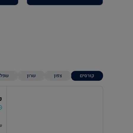
קורסים
צפון
שרון
שפל
ק
שע