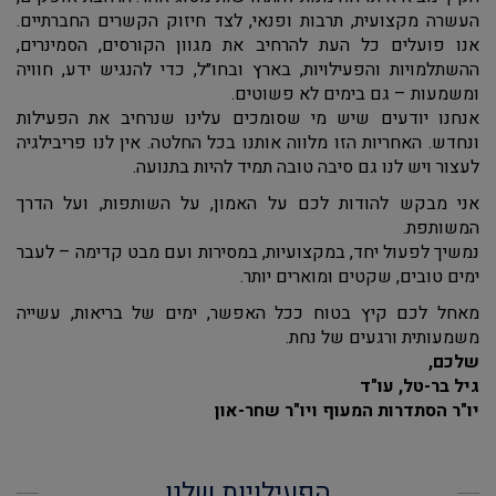
העשרה מקצועית, תרבות ופנאי, לצד חיזוק הקשרים החברתיים.
אנו פועלים כל העת להרחיב את מגוון הקורסים, הסמינרים,
ההשתלמויות והפעילויות, בארץ ובחו״ל, כדי להנגיש ידע, חוויה
ומשמעות – גם בימים לא פשוטים.
אנחנו יודעים שיש מי שסומכים עלינו שנרחיב את הפעילות
ונחדש. האחריות הזו מלווה אותנו בכל החלטה. אין לנו פריבילגיה
לעצור ויש לנו גם סיבה טובה תמיד להיות בתנועה.
אני מבקש להודות לכם על האמון, על השותפות, ועל הדרך
המשותפת.
נמשיך לפעול יחד, במקצועיות, במסירות ועם מבט קדימה – לעבר
ימים טובים, שקטים ומוארים יותר.
מאחל לכם קיץ בטוח ככל האפשר, ימים של בריאות, עשייה
משמעותית ורגעים של נחת.
שלכם,
גיל בר-טל, עו"ד
יו"ר הסתדרות המעוף ויו"ר שחר-און
הפעילויות שלנו