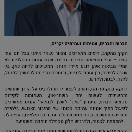
חברות וחברים, עמיתות ועמיתים יקרים,
הקיץ מתקרב, הימים מתארכים והאור נשאר איתנו בכל יום עוד
קצת – אבל המציאות סביבנו מזכירה שגם עונות מתחלפות לא
תמיד מביאות איתן רוגע מיידי. אנחנו ממשיכים לחיות כאן, בין
שגרה לחירום, בין עומס לרגיעה, ובוחרים מדי יום להמשיך לפעול,
לחזק, לבנות ולחדש.
דווקא בתקופה הזו, חשוב לעצור לרגע ולהביט על הדרך שעשינו
וממשיכים לעשות יחד. בשחר-און, העמותות לקידום
מקצועי-חברתי, מועדון "שלך" ו"שלך לגמלאי" אנחנו ממשיכים
לפעול מתוך אמונה עמוקה בכוחו של החיבור האנושי, בלמידה
ועשייה מתמשכת, ובהזדמנות שכולנו, עובדים וגמלאים, ראויים לה
– להתפתח, לצמוח, ולהרגיש חלק מקהילה תומכת ומשפיעה.
הקיץ מביא איתו הזדמנות להתחדשות מסוג אחר: הרחבת אופקים,