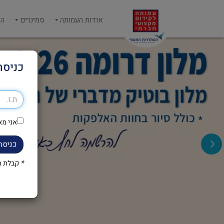
אודות העמותה
סמינרים
הש
כניסה
אני מא
כניסה
*
קבלת הק