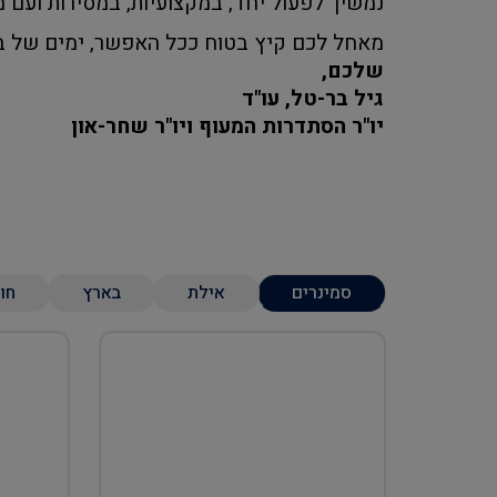
נמשיך לפעול יחד, במקצועיות, במסירות ועם מ
מאחל לכם קיץ בטוח ככל האפשר, ימים של בר
שלכם,
גיל בר-טל, עו"ד
יו"ר הסתדרות המעוף ויו"ר שחר-און
סמינרים
אילת
בארץ
חו