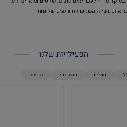
בט קדימה – לעבר ימים טובים, שקטים ומוארים יותר.
יאות, עשייה משמעותית ורגעים של נחת.
הפעילויות שלנו
"ל
סופ"ש
מגזר דתי
חד יומי