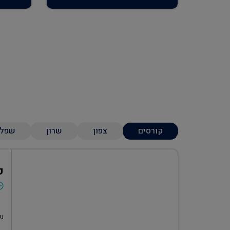
קורסים
צפון
שרון
שפל
ק
שע