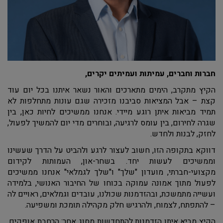
חברות וחברים, עמיתות ועמיתים יקרים,
הקיץ מתקרב, הימים מתארכים והאור נשאר איתנו בכל יום עוד
קצת – אבל המציאות סביבנו מזכירה שגם עונות מתחלפות לא
תמיד מביאות איתן רוגע מיידי. אנחנו ממשיכים לחיות כאן, בין
שגרה לחירום, בין עומס לרגיעה, ובוחרים מדי יום להמשיך לפעול,
לחזק, לבנות ולחדש.
דווקא בתקופה הזו, חשוב לעצור לרגע ולהביט על הדרך שעשינו
וממשיכים לעשות יחד. בשחר-און, העמותות לקידום
מקצועי-חברתי, מועדון "שלך" ו"שלך לגמלאי" אנחנו ממשיכים
לפעול מתוך אמונה עמוקה בכוחו של החיבור האנושי, בלמידה
ועשייה מתמשכת, ובהזדמנות שכולנו, עובדים וגמלאים, ראויים לה
– להתפתח, לצמוח, ולהרגיש חלק מקהילה תומכת ומשפיעה.
הקיץ מביא איתו הזדמנות להתחדשות מסוג אחר: הרחבת אופקים,