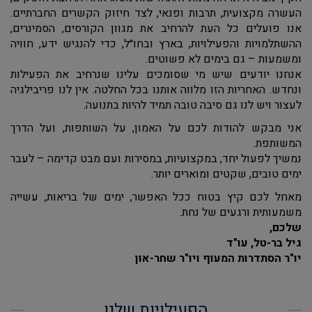
העשרה מקצועית, תרבות ופנאי, לצד חיזוק הקשרים החברתיים.
אנו פועלים כל העת להרחיב את מגוון הקורסים, הסמינרים,
ההשתלמויות והפעילויות, בארץ ובחו״ל, כדי להנגיש ידע, חוויה
ומשמעות – גם בימים לא פשוטים.
אנחנו יודעים שיש מי שסומכים עלינו שנרחיב את הפעילות
ונחדש. האחריות הזו מלווה אותנו בכל החלטה. אין לנו פריבילגיה
לעצור ויש לנו גם סיבה טובה תמיד להיות בתנועה.
אני מבקש להודות לכם על האמון, על השותפות, ועל הדרך
המשותפת.
נמשיך לפעול יחד, במקצועיות, במסירות ועם מבט קדימה – לעבר
ימים טובים, שקטים ומוארים יותר.
מאחל לכם קיץ בטוח ככל האפשר, ימים של בריאות, עשייה
משמעותית ורגעים של נחת.
שלכם,
גיל בר-טל, עו"ד
יו"ר הסתדרות המעוף ויו"ר שחר-און
הפעילויות שלנו