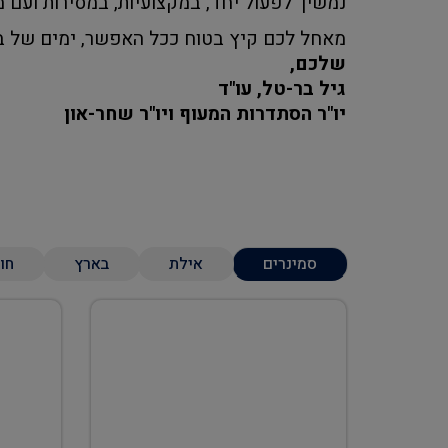
נמשיך לפעול יחד, במקצועיות, במסירות ועם מ
מאחל לכם קיץ בטוח ככל האפשר, ימים של בר
שלכם,
גיל בר-טל, עו"ד
יו"ר הסתדרות המעוף ויו"ר שחר-און
סמינרים
אילת
בארץ
חו