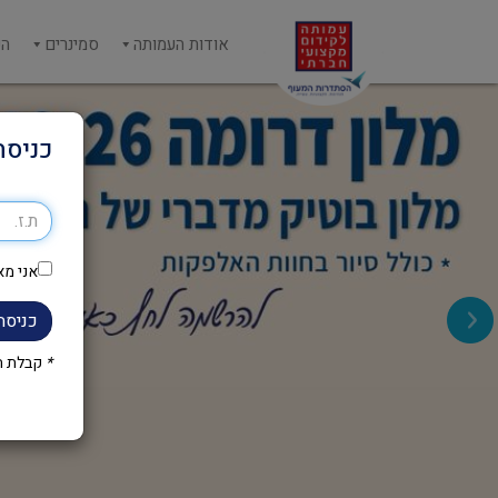
אודות העמותה
סמינרים
הש
כניסה
אני מא
כניסה
*
קבלת הק