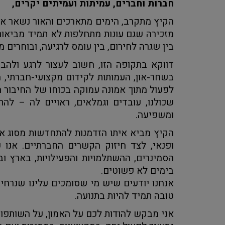
חברות וחברים, עמיתות ועמיתים יקרים,
הקיץ מתקרב, הימים מתארכים והאור נשאר אית
מזכירה שגם עונות מתחלפות לא תמיד מביאות א
בין שגרה לחירום, בין עומס לרגיעה, ובוחרים 
דווקא בתקופה הזו, חשוב לעצור לרגע ולהב
בשחר-און, העמותות לקידום מקצועי-חברתי, מ
לפעול מתוך אמונה עמוקה בכוחו של החיבור 
שכולנו, עובדים וגמלאים, ראויים לה – לה
ומשפיעה.
הקיץ מביא איתו הזדמנות להתחדשות מסוג א
ופנאי, לצד חיזוק הקשרים החברתיים. אנו 
הסמינרים, ההשתלמויות והפעילויות, בארץ וב
בימים לא פשוטים.
אנחנו יודעים שיש מי שסומכים עלינו שנרחיב 
טובה תמיד להיות בתנועה.
אני מבקש להודות לכם על האמון, על השותפות