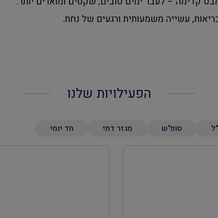
בט קדימה – לעבר ימים טובים, שקטים ומוארים יותר.
יאות, עשייה משמעותית ורגעים של נחת.
הפעילויות שלנו
"ל
סופ"ש
מגזר דתי
חד יומי