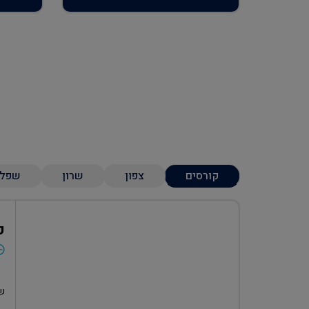
קורסים
צפון
שרון
שפל
ק
שע